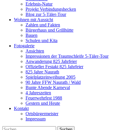
Erlebnis-Natur
Projekt Verbindungshecken
Blog zur 5-Täler-Tour
Wohnen mit Aussicht
Zahlen und Fakten
Bürgerhaus und Grillhütte
Bauen
Schulen und Kita
Fotogalerie
Ansichten
Impressionen der Traumschleife 5-Täler-Tour
Anwanderung 825 Jahrfeier
Offizieller Festakt 825 Jahrfeier
825 Jahre Naurath
Spielplatzeinweihung 2005
90 Jahre FFW Naurath / Wald
Bunte Abende Karneval
4 Jahreszeiten
Feuerwehrfest 1988
Gestern und Heute
Kontakt
Ortsbürgermeister
Impressum
Suchen
Suche