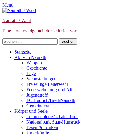
Menü
Naurath / Wald
Eine Hochwaldgemeinde stellt sich vor
Suche
nach:
Primäres
Zum
Startseite
Inhalt
Aktiv in Naurath
Menü
springen
Wappen
Geschichte
Lage
Veranstaltungen
Freiwillige Feuerwehr
Feuerwehr Jung und Alt
Jugendtreff
FC Büdlich/Breit/Naurath
Gemeinderat
Körper und Seele
Traumschleife 5-Täler Tour
Nationalpark Saar-Hunsrück
Essen & Trinken
Unterkünfte