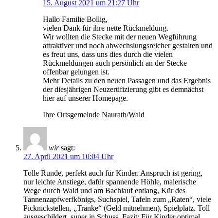
15. August 2021 um 21:27 Uhr
Hallo Familie Bollig,
vielen Dank für ihre nette Rückmeldung.
Wir wollten die Stecke mit der neuen Wegführung
attraktiver und noch abwechslungsreicher gestalten und
es freut uns, dass uns dies durch die vielen
Rückmeldungen auch persönlich an der Stecke
offenbar gelungen ist.
Mehr Details zu den neuen Passagen und das Ergebnis
der diesjährigen Neuzertifizierung gibt es demnächst
hier auf unserer Homepage.
Ihre Ortsgemeinde Naurath/Wald
wir
sagt:
27. April 2021 um 10:04 Uhr
Tolle Runde, perfekt auch für Kinder. Anspruch ist gering,
nur leichte Anstiege, dafür spannende Höhle, malerische
Wege durch Wald und am Bachlauf entlang, Kür des
Tannenzapfwerfkönigs, Suchspiel, Tafeln zum „Raten“, viele
Picknickstellen, „Tränke“ (Geld mitnehmen), Spielplatz. Toll
ausgeschildert, super in Schuss. Fazit: Für Kinder optimal,