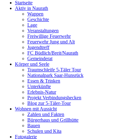
Startseite
oben
Aktiv in Naurath
scrollen
Wappen
Geschichte
Lage
Veranstaltungen
Freiwillige Feuerwehr
Feuerwehr Jung und Alt
Jugendtreff
FC Büdlich/Breit/Naurath
Gemeinderat
Körper und Seele
Traumschleife 5-Täler Tour
Nationalpark Saar-Hunsrück
Essen & Trinken
Unterkünfte
Erlebnis-Natur
Projekt Verbindungshecken
Blog zur 5-Täler-Tour
Wohnen mit Aussicht
Zahlen und Fakten
Bürgerhaus und Grillhütte
Bauen
Schulen und Kita
Fotogalerie