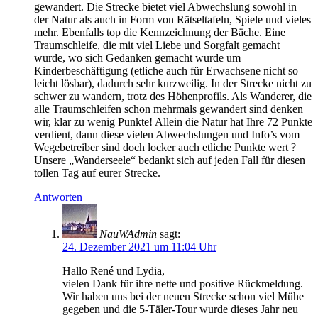
gewandert. Die Strecke bietet viel Abwechslung sowohl in
der Natur als auch in Form von Rätseltafeln, Spiele und vieles
mehr. Ebenfalls top die Kennzeichnung der Bäche. Eine
Traumschleife, die mit viel Liebe und Sorgfalt gemacht
wurde, wo sich Gedanken gemacht wurde um
Kinderbeschäftigung (etliche auch für Erwachsene nicht so
leicht lösbar), dadurch sehr kurzweilig. In der Strecke nicht zu
schwer zu wandern, trotz des Höhenprofils. Als Wanderer, die
alle Traumschleifen schon mehrmals gewandert sind denken
wir, klar zu wenig Punkte! Allein die Natur hat Ihre 72 Punkte
verdient, dann diese vielen Abwechslungen und Info’s vom
Wegebetreiber sind doch locker auch etliche Punkte wert ?
Unsere „Wanderseele“ bedankt sich auf jeden Fall für diesen
tollen Tag auf eurer Strecke.
Antworten
NauWAdmin
sagt:
24. Dezember 2021 um 11:04 Uhr
Hallo René und Lydia,
vielen Dank für ihre nette und positive Rückmeldung.
Wir haben uns bei der neuen Strecke schon viel Mühe
gegeben und die 5-Täler-Tour wurde dieses Jahr neu