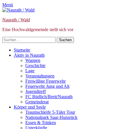
Menü
Naurath / Wald
Eine Hochwaldgemeinde stellt sich vor
Suche
nach:
Primäres
Zum
Startseite
Inhalt
Aktiv in Naurath
Menü
springen
Wappen
Geschichte
Lage
Veranstaltungen
Freiwillige Feuerwehr
Feuerwehr Jung und Alt
Jugendtreff
FC Büdlich/Breit/Naurath
Gemeinderat
Körper und Seele
Traumschleife 5-Täler Tour
Nationalpark Saar-Hunsrück
Essen & Trinken
Unterkünfte