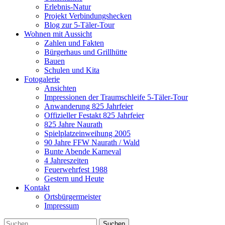
Erlebnis-Natur
Projekt Verbindungshecken
Blog zur 5-Täler-Tour
Wohnen mit Aussicht
Zahlen und Fakten
Bürgerhaus und Grillhütte
Bauen
Schulen und Kita
Fotogalerie
Ansichten
Impressionen der Traumschleife 5-Täler-Tour
Anwanderung 825 Jahrfeier
Offizieller Festakt 825 Jahrfeier
825 Jahre Naurath
Spielplatzeinweihung 2005
90 Jahre FFW Naurath / Wald
Bunte Abende Karneval
4 Jahreszeiten
Feuerwehrfest 1988
Gestern und Heute
Kontakt
Ortsbürgermeister
Impressum
Suchen
Suche