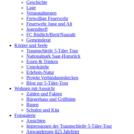
Geschichte
Lage
Veranstaltungen
Freiwillige Feuerwehr
Feuerwehr Jung und Alt
Jugendtreff
FC Büdlich/Breit/Naurath
Gemeinderat
Körper und Seele
Traumschleife 5-Täler Tour
Nationalpark Saar-Hunsrück
Essen & Trinken
Unterkünfte
Erlebnis-Natur
Projekt Verbindungshecken
Blog zur 5-Täler-Tour
Wohnen mit Aussicht
Zahlen und Fakten
Bürgerhaus und Grillhütte
Bauen
Schulen und Kita
Fotogalerie
Ansichten
Impressionen der Traumschleife 5-Täler-Tour
Anwanderung 825 Jahrfeier